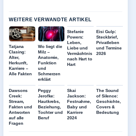
WEITERE VERWANDTE ARTIKEL
Stefanie
Eisi Gulp:
Powers:
Steckbrief,
Leben,
Privatleben
Tatjana
Wo liegt die
Liebe und
und Termine
Clasing:
Milz –
Vermächtnis
2026
Alter,
Anatomie,
nach Hart to
Herkunft,
Funktion
Hart
Karriere –
und
Alle Fakten
Schmerzen
erklärt
Dawsons
Peggy
Skai
The Sound
Creek:
Jerofke:
Jackson:
of Silence:
Stream,
Hautkrebs,
Festnahme,
Geschichte,
Fakten und
Beziehung,
Baby und
Covers &
Antworten
Tochter und
Karriere
Bedeutung
auf alle
Beruf
2024
Fragen