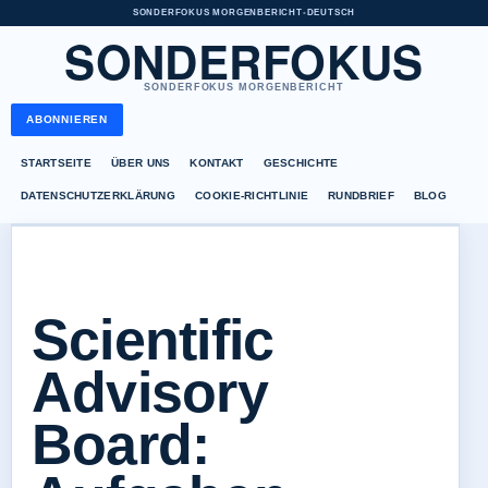
SONDERFOKUS MORGENBERICHT
•
DEUTSCH
SONDERFOKUS
SONDERFOKUS MORGENBERICHT
ABONNIEREN
STARTSEITE
ÜBER UNS
KONTAKT
GESCHICHTE
DATENSCHUTZERKLÄRUNG
COOKIE-RICHTLINIE
RUNDBRIEF
BLOG
Scientific
Advisory
Board: