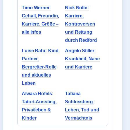
Timo Werner:
Nick Nolte:
Gehalt, Freundin,
Karriere,
Karriere, Größe –
Kontroversen
alle Infos
und Rettung
durch Redford
Luise Bähr: Kind,
Angelo Stiller:
Partner,
Krankheit, Nase
Bergretter-Rolle
und Karriere
und aktuelles
Leben
Alwara Höfels:
Tatiana
Tatort-Ausstieg,
Schlossberg:
Privatleben &
Leben, Tod und
Kinder
Vermächtnis