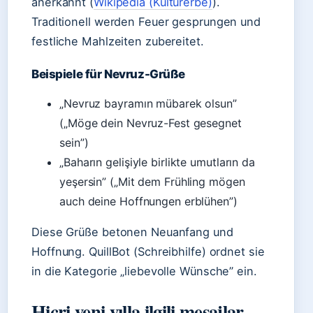
anerkannt (
Wikipedia (Kulturerbe)
).
Traditionell werden Feuer gesprungen und
festliche Mahlzeiten zubereitet.
Beispiele für Nevruz-Grüße
„Nevruz bayramın mübarek olsun”
(„Möge dein Nevruz-Fest gesegnet
sein”)
„Baharın gelişiyle birlikte umutların da
yeşersin” („Mit dem Frühling mögen
auch deine Hoffnungen erblühen”)
Diese Grüße betonen Neuanfang und
Hoffnung. QuillBot (Schreibhilfe) ordnet sie
in die Kategorie „liebevolle Wünsche” ein.
Hicri yeni yılla ilgili mesajlar