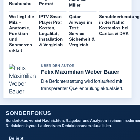
Recherche
Porträt
Miller
Wo liegt die
IPTV Smart
Qatar
Schuldnerberatung
Milz –
Player Pro:
Airways im
in der Nähe:
Anatomie,
Kosten,
Test:
Kostenlos bei
Funktion
Legalität,
Service,
Caritas & DRK
und
Installation
Sicherheit &
Schmerzen
& Vergleich
Vergleich
erklärt
UBER DEN AUTOR
Felix Maximilian Weber Bauer
Die Berichterstattung wird fortlaufend mit
transparenter Quellenprüfung aktualisiert.
SONDERFOKUS
Sonderfokus vereint Nachrichten, Ratgeber und Analysen in einem moderne
Redaktionslayout. Laufend vom Redaktionsteam aktualisiert.
Beliebt