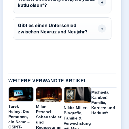
kutlu olsun”?
Gibt es einen Unterschied
zwischen Nevruz und Neujahr?
WEITERE VERWANDTE ARTIKEL
Michaela
Kaniber:
Familie,
Tarek
Milan
Karriere und
Nikita Miller:
Helmy: Drei
Peschel:
Herkunft
Biografie,
Personen,
Schauspieler
Familie &
ein Name –
und
Verwechslung
OSINT-
Regisseur im
mit Mick