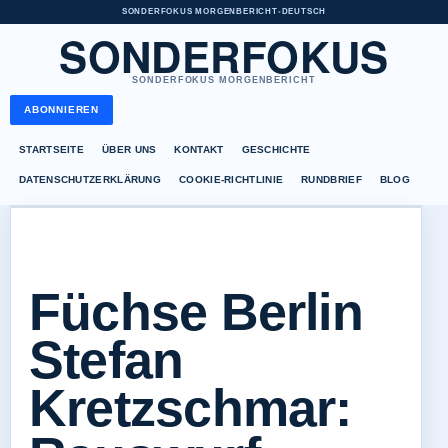
SONDERFOKUS MORGENBERICHT
•
DEUTSCH
SONDERFOKUS
SONDERFOKUS MORGENBERICHT
ABONNIEREN
STARTSEITE
ÜBER UNS
KONTAKT
GESCHICHTE
DATENSCHUTZERKLÄRUNG
COOKIE-RICHTLINIE
RUNDBRIEF
BLOG
Füchse Berlin
Stefan
Kretzschmar: