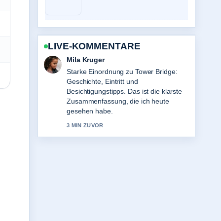
LIVE-KOMMENTARE
Jonas Wagner
Verfolge Mao Zedong: Leben, Politik
und Vermächtnis genau – schaetze den
ausgewogenen Ton hier.
5 MIN ZUVOR