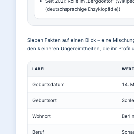
Seit 2021: Rolle im „Bergdoktor“ (Wikipe
(deutschsprachige Enzyklopädie))
Sieben Fakten auf einen Blick – eine Mischun
den kleineren Ungereimtheiten, die ihr Profil
LABEL
WER
Geburtsdatum
14. 
Geburtsort
Schl
Wohnort
Berli
Beruf
Schau