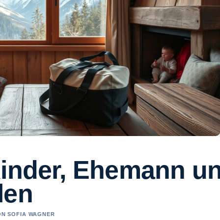
Kinder, Ehemann u
len
VON SOFIA WAGNER