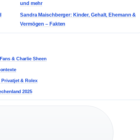
und mehr
d
Sandra Maischberger: Kinder, Gehalt, Ehemann &
Vermögen – Fakten
yFans & Charlie Sheen
Kontexte
Privatjet & Rolex
iechenland 2025