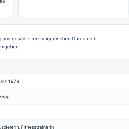
dia
g aus gesicherten biografischen Daten und
 umgeben.
T
März 1979
eswig
n
spielerin, Fitnesstrainerin