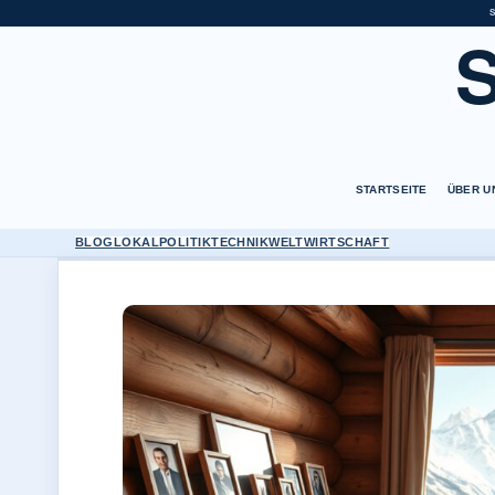
STARTSEITE
ÜBER U
BLOG
LOKAL
POLITIK
TECHNIK
WELT
WIRTSCHAFT