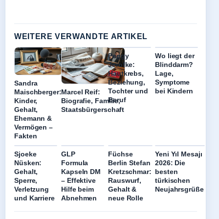
WEITERE VERWANDTE ARTIKEL
Peggy
Wo liegt der
Jerofke:
Blinddarm?
Hautkrebs,
Lage,
Beziehung,
Symptome
Sandra
Tochter und
bei Kindern
Maischberger:
Marcel Reif:
Beruf
Kinder,
Biografie, Familie,
Gehalt,
Staatsbürgerschaft
Ehemann &
Vermögen –
Fakten
Sjoeke
GLP
Füchse
Yeni Yıl Mesajı
Nüsken:
Formula
Berlin Stefan
2026: Die
Gehalt,
Kapseln DM
Kretzschmar:
besten
Sperre,
– Effektive
Rauswurf,
türkischen
Verletzung
Hilfe beim
Gehalt &
Neujahrsgrüße
und Karriere
Abnehmen
neue Rolle