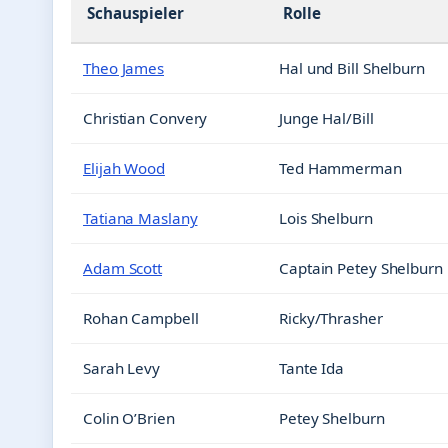
Schauspieler
Rolle
Theo James
Hal und Bill Shelburn
Christian Convery
Junge Hal/Bill
Elijah Wood
Ted Hammerman
Tatiana Maslany
Lois Shelburn
Adam Scott
Captain Petey Shelburn
Rohan Campbell
Ricky/Thrasher
Sarah Levy
Tante Ida
Colin O’Brien
Petey Shelburn