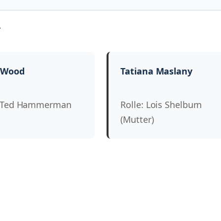
r
h Wood
Tatiana Maslany
: Ted Hammerman
Rolle: Lois Shelburn
(Mutter)