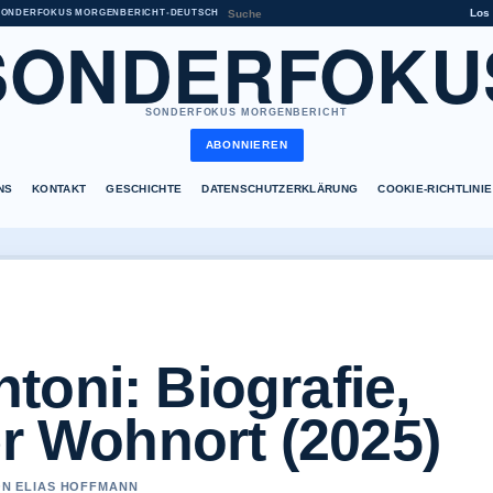
Los
SONDERFOKUS MORGENBERICHT
•
DEUTSCH
SONDERFOKU
SONDERFOKUS MORGENBERICHT
ABONNIEREN
NS
KONTAKT
GESCHICHTE
DATENSCHUTZERKLÄRUNG
COOKIE-RICHTLINIE
oni: Biografie,
er Wohnort (2025)
VON ELIAS HOFFMANN