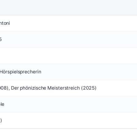
ntoni
5
 Hörspielsprecherin
008), Der phönizische Meisterstreich (2025)
le
)