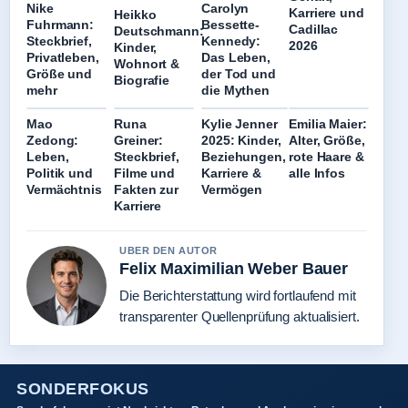
Nike
Carolyn
Karriere und
Heikko
Fuhrmann:
Bessette-
Cadillac
Deutschmann:
Steckbrief,
Kennedy:
2026
Kinder,
Privatleben,
Das Leben,
Wohnort &
Größe und
der Tod und
Biografie
mehr
die Mythen
Mao
Runa
Kylie Jenner
Emilia Maier:
Zedong:
Greiner:
2025: Kinder,
Alter, Größe,
Leben,
Steckbrief,
Beziehungen,
rote Haare &
Politik und
Filme und
Karriere &
alle Infos
Vermächtnis
Fakten zur
Vermögen
Karriere
UBER DEN AUTOR
Felix Maximilian Weber Bauer
Die Berichterstattung wird fortlaufend mit
transparenter Quellenprüfung aktualisiert.
SONDERFOKUS