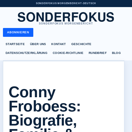
SONDERFOKUS MORGENBERICHT
•
DEUTSCH
SONDERFOKUS
SONDERFOKUS MORGENBERICHT
ABONNIEREN
STARTSEITE
ÜBER UNS
KONTAKT
GESCHICHTE
DATENSCHUTZERKLÄRUNG
COOKIE-RICHTLINIE
RUNDBRIEF
BLOG
Conny
Froboess:
Biografie,