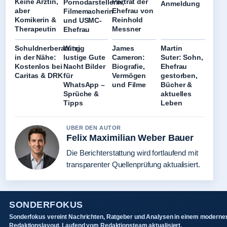
Keine Ärztin,
Porträt der
Pornodarstellerin,
Anmeldung
aber
Ehefrau von
Filmemacherin
Komikerin &
Reinhold
und USMC-
Therapeutin
Messner
Ehefrau
Schuldnerberatung
Witzig
James
Martin
in der Nähe:
lustige Gute
Cameron:
Suter: Sohn,
Kostenlos bei
Nacht Bilder
Biografie,
Ehefrau
Caritas & DRK
für
Vermögen
gestorben,
WhatsApp –
und Filme
Bücher &
Sprüche &
aktuelles
Tipps
Leben
UBER DEN AUTOR
Felix Maximilian Weber Bauer
Die Berichterstattung wird fortlaufend mit
transparenter Quellenprüfung aktualisiert.
SONDERFOKUS
Sonderfokus vereint Nachrichten, Ratgeber und Analysen in einem moderne
Redaktionslayout. Laufend vom Redaktionsteam aktualisiert.