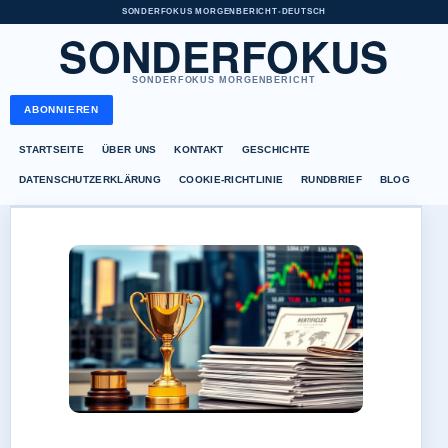
SONDERFOKUS MORGENBERICHT
•
DEUTSCH
SONDERFOKUS
SONDERFOKUS MORGENBERICHT
ABONNIEREN
STARTSEITE
ÜBER UNS
KONTAKT
GESCHICHTE
DATENSCHUTZERKLÄRUNG
COOKIE-RICHTLINIE
RUNDBRIEF
BLOG