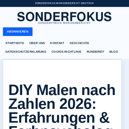
SONDERFOKUS MORGENBERICHT
•
DEUTSCH
SONDERFOKUS
SONDERFOKUS MORGENBERICHT
ABONNIEREN
STARTSEITE
ÜBER UNS
KONTAKT
GESCHICHTE
DATENSCHUTZERKLÄRUNG
COOKIE-RICHTLINIE
RUNDBRIEF
BLOG
DIY Malen nach
Zahlen 2026:
Erfahrungen &