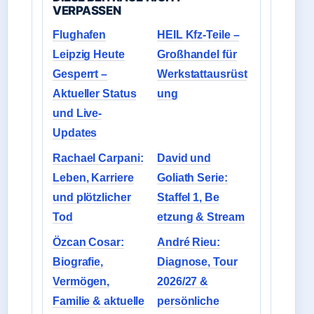
VERPASSEN
Flughafen
HEIL Kfz-Teile –
Leipzig Heute
Großhandel für
Gesperrt –
Werkstattausrüst
Aktueller Status
ung
und Live-
Updates
Rachael Carpani:
David und
Leben, Karriere
Goliath Serie:
und plötzlicher
Staffel 1, Be
Tod
etzung & Stream
Özcan Cosar:
André Rieu:
Biografie,
Diagnose, Tour
Vermögen,
2026/27 &
Familie & aktuelle
persönliche