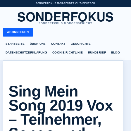
SONDERFOKUS MORGENBERICHT
•
DEUTSCH
SONDERFOKUS
SONDERFOKUS MORGENBERICHT
ABONNIEREN
STARTSEITE
ÜBER UNS
KONTAKT
GESCHICHTE
DATENSCHUTZERKLÄRUNG
COOKIE-RICHTLINIE
RUNDBRIEF
BLOG
Sing Mein
Song 2019 Vox
– Teilnehmer,