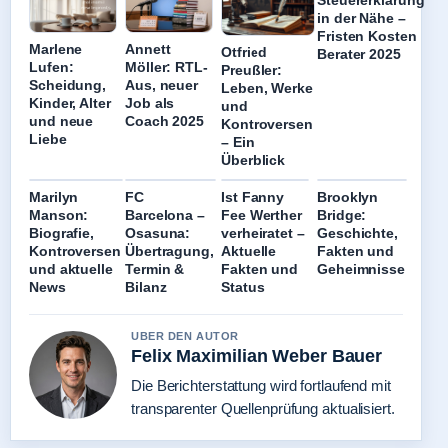
in der Nähe –
Fristen Kosten
Marlene
Annett
Otfried
Berater 2025
Lufen:
Möller: RTL-
Preußler:
Scheidung,
Aus, neuer
Leben, Werke
Kinder, Alter
Job als
und
und neue
Coach 2025
Kontroversen
Liebe
– Ein
Überblick
Marilyn
FC
Ist Fanny
Brooklyn
Manson:
Barcelona –
Fee Werther
Bridge:
Biografie,
Osasuna:
verheiratet –
Geschichte,
Kontroversen
Übertragung,
Aktuelle
Fakten und
und aktuelle
Termin &
Fakten und
Geheimnisse
News
Bilanz
Status
UBER DEN AUTOR
Felix Maximilian Weber Bauer
Die Berichterstattung wird fortlaufend mit
transparenter Quellenprüfung aktualisiert.