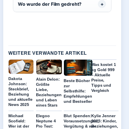
Wo wurde der Film gedreht?
WEITERE VERWANDTE ARTIKEL
Was kostet 1
kg Gold 999
– Aktuelle
Dakota
Alain Delon:
Preise,
Beste Bücher
Johnson:
Größte
Tipps und
zur
Steckbrief,
Liebe,
Vergleich
Selbsthilfe:
Beziehung
Beziehungen
Empfehlungen
und aktuelle
und Leben
und Bestseller
News 2025
eines Stars
Michael
Elegoo
Blut Spenden:
Kylie Jenner
Scofield:
Neptune 4
Voraussetzungen,
2025: Kinder,
Wer ist der
Pro Test:
Vergütung & wer
Beziehungen,