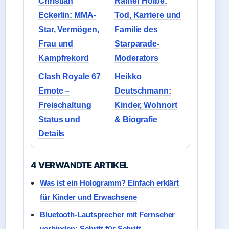
Christian
Rainer Holbe:
Eckerlin: MMA-
Tod, Karriere und
Star, Vermögen,
Familie des
Frau und
Starparade-
Kampfrekord
Moderators
Clash Royale 67
Heikko
Emote –
Deutschmann:
Freischaltung
Kinder, Wohnort
Status und
& Biografie
Details
4 VERWANDTE ARTIKEL
Was ist ein Hologramm? Einfach erklärt
für Kinder und Erwachsene
Bluetooth-Lautsprecher mit Fernseher
verbinden: Schritt für Schritt