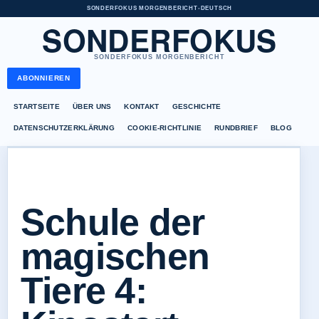
SONDERFOKUS MORGENBERICHT
•
DEUTSCH
SONDERFOKUS
SONDERFOKUS MORGENBERICHT
ABONNIEREN
STARTSEITE
ÜBER UNS
KONTAKT
GESCHICHTE
DATENSCHUTZERKLÄRUNG
COOKIE-RICHTLINIE
RUNDBRIEF
BLOG
Schule der
magischen
Tiere 4: