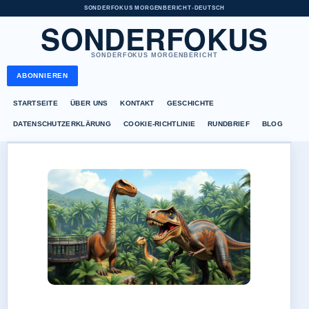
SONDERFOKUS MORGENBERICHT
•
DEUTSCH
SONDERFOKUS
SONDERFOKUS MORGENBERICHT
ABONNIEREN
STARTSEITE
ÜBER UNS
KONTAKT
GESCHICHTE
DATENSCHUTZERKLÄRUNG
COOKIE-RICHTLINIE
RUNDBRIEF
BLOG