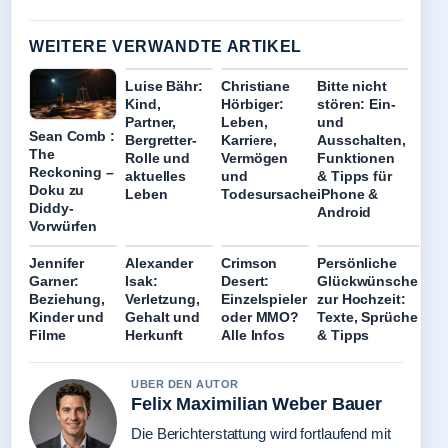
WEITERE VERWANDTE ARTIKEL
Luise Bähr:
Christiane
Bitte nicht
Kind,
Hörbiger:
stören: Ein-
Partner,
Leben,
und
Sean Comb :
Bergretter-
Karriere,
Ausschalten,
The
Rolle und
Vermögen
Funktionen
Reckoning –
aktuelles
und
& Tipps für
Doku zu
Leben
Todesursache
iPhone &
Diddy-
Android
Vorwürfen
Jennifer
Alexander
Crimson
Persönliche
Garner:
Isak:
Desert:
Glückwünsche
Beziehung,
Verletzung,
Einzelspieler
zur Hochzeit:
Kinder und
Gehalt und
oder MMO?
Texte, Sprüche
Filme
Herkunft
Alle Infos
& Tipps
UBER DEN AUTOR
Felix Maximilian Weber Bauer
Die Berichterstattung wird fortlaufend mit