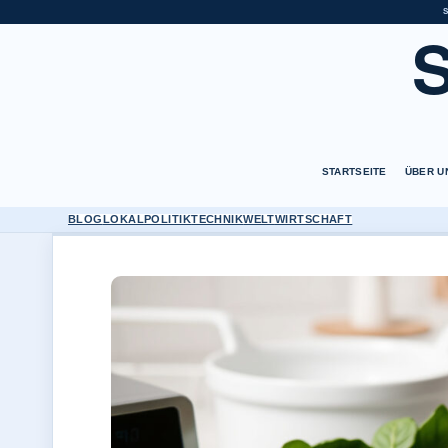
STARTSEITE
ÜBER U
BLOG
LOKAL
POLITIK
TECHNIK
WELT
WIRTSCHAFT