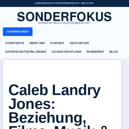
SONDERFOKUS MORGENBERICHT
•
DEUTSCH
SONDERFOKUS
SONDERFOKUS MORGENBERICHT
ABONNIEREN
STARTSEITE
ÜBER UNS
KONTAKT
GESCHICHTE
DATENSCHUTZERKLÄRUNG
COOKIE-RICHTLINIE
RUNDBRIEF
BLOG
Caleb Landry
Jones:
Beziehung,