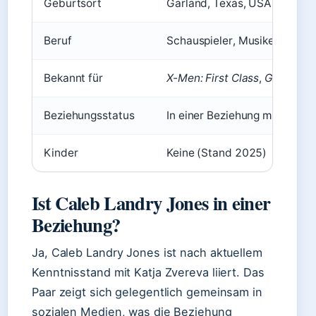
Geburtsort
Garland, Texas, USA
Beruf
Schauspieler, Musiker
Bekannt für
X-Men: First Class
,
Get Out
,
T
Beziehungsstatus
In einer Beziehung mit Katja
Kinder
Keine (Stand 2025)
Ist Caleb Landry Jones in einer
Beziehung?
Ja, Caleb Landry Jones ist nach aktuellem
Kenntnisstand mit Katja Zvereva liiert. Das
Paar zeigt sich gelegentlich gemeinsam in
sozialen Medien, was die Beziehung