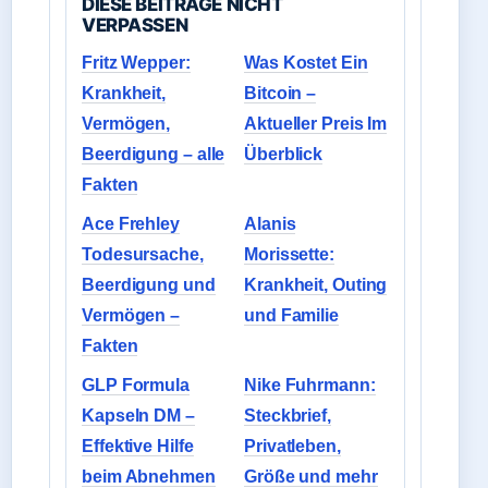
DIESE BEITRAGE NICHT
VERPASSEN
Fritz Wepper:
Was Kostet Ein
Krankheit,
Bitcoin –
Vermögen,
Aktueller Preis Im
Beerdigung – alle
Überblick
Fakten
Ace Frehley
Alanis
Todesursache,
Morissette:
Beerdigung und
Krankheit, Outing
Vermögen –
und Familie
Fakten
GLP Formula
Nike Fuhrmann:
Kapseln DM –
Steckbrief,
Effektive Hilfe
Privatleben,
beim Abnehmen
Größe und mehr