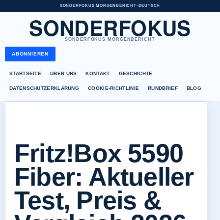
SONDERFOKUS MORGENBERICHT
•
DEUTSCH
SONDERFOKUS
SONDERFOKUS MORGENBERICHT
ABONNIEREN
STARTSEITE
ÜBER UNS
KONTAKT
GESCHICHTE
DATENSCHUTZERKLÄRUNG
COOKIE-RICHTLINIE
RUNDBRIEF
BLOG
Fritz!Box 5590
Fiber: Aktueller
Test, Preis &