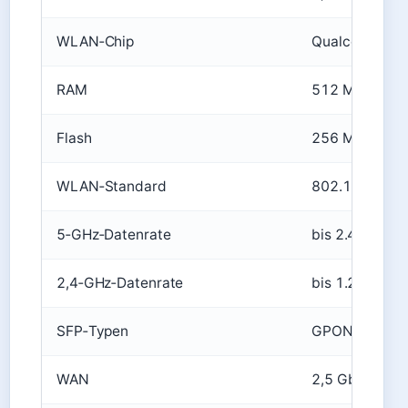
WLAN‑Chip
Qualcomm IP
RAM
512 MB
Flash
256 MB
WLAN‑Standard
802.11ax (Wi‑
5‑GHz‑Datenrate
bis 2.400 Mbit
2,4‑GHz‑Datenrate
bis 1.200 Mbit
SFP‑Typen
GPON, XGS‑P
WAN
2,5 Gbit/s (SF