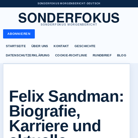
SONDERFOKUS MORGENBERICHT
•
DEUTSCH
SONDERFOKUS
SONDERFOKUS MORGENBERICHT
ABONNIEREN
STARTSEITE
ÜBER UNS
KONTAKT
GESCHICHTE
DATENSCHUTZERKLÄRUNG
COOKIE-RICHTLINIE
RUNDBRIEF
BLOG
Felix Sandman:
Biografie,
Karriere und