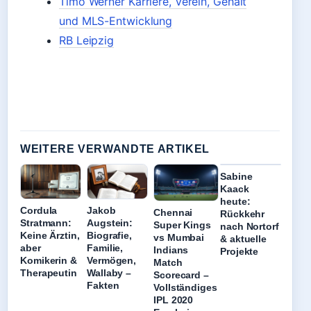
Timo Werner Karriere, Verein, Gehalt
und MLS-Entwicklung
RB Leipzig
WEITERE VERWANDTE ARTIKEL
Sabine
Kaack
heute:
Cordula
Jakob
Chennai
Rückkehr
Stratmann:
Augstein:
Super Kings
nach Nortorf
Keine Ärztin,
Biografie,
vs Mumbai
& aktuelle
aber
Familie,
Indians
Projekte
Komikerin &
Vermögen,
Match
Therapeutin
Wallaby –
Scorecard –
Fakten
Vollständiges
IPL 2020