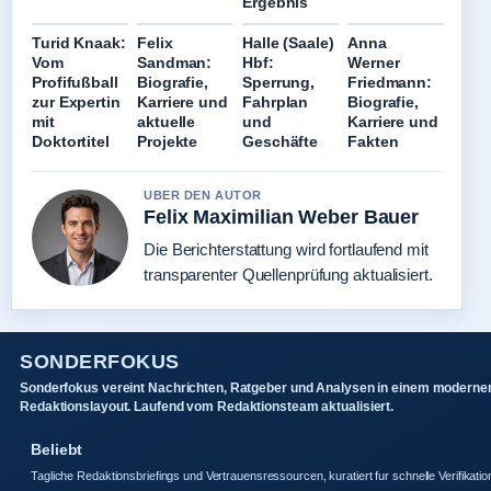
Ergebnis
Turid Knaak:
Felix
Halle (Saale)
Anna
Vom
Sandman:
Hbf:
Werner
Profifußball
Biografie,
Sperrung,
Friedmann:
zur Expertin
Karriere und
Fahrplan
Biografie,
mit
aktuelle
und
Karriere und
Doktortitel
Projekte
Geschäfte
Fakten
UBER DEN AUTOR
Felix Maximilian Weber Bauer
Die Berichterstattung wird fortlaufend mit
transparenter Quellenprüfung aktualisiert.
SONDERFOKUS
Sonderfokus vereint Nachrichten, Ratgeber und Analysen in einem moderne
Redaktionslayout. Laufend vom Redaktionsteam aktualisiert.
Beliebt
Tagliche Redaktionsbriefings und Vertrauensressourcen, kuratiert fur schnelle Verifikatio