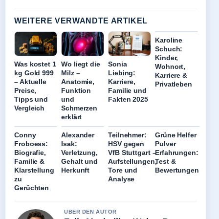
WEITERE VERWANDTE ARTIKEL
Karoline
Schuch:
Kinder,
Was kostet 1
Wo liegt die
Sonia
Wohnort,
kg Gold 999
Milz –
Liebing:
Karriere &
– Aktuelle
Anatomie,
Karriere,
Privatleben
Preise,
Funktion
Familie und
Tipps und
und
Fakten 2025
Vergleich
Schmerzen
erklärt
Conny
Alexander
Teilnehmer:
Grüne Helfer
Froboess:
Isak:
HSV gegen
Pulver
Biografie,
Verletzung,
VfB Stuttgart –
Erfahrungen:
Familie &
Gehalt und
Aufstellungen,
Test &
Klarstellung
Herkunft
Tore und
Bewertungen
zu
Analyse
Gerüchten
UBER DEN AUTOR