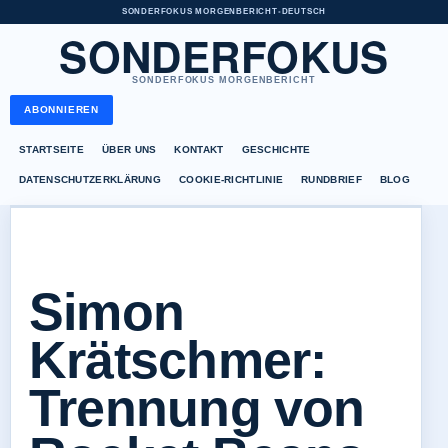
SONDERFOKUS MORGENBERICHT
•
DEUTSCH
SONDERFOKUS
SONDERFOKUS MORGENBERICHT
ABONNIEREN
STARTSEITE
ÜBER UNS
KONTAKT
GESCHICHTE
DATENSCHUTZERKLÄRUNG
COOKIE-RICHTLINIE
RUNDBRIEF
BLOG
Simon
Krätschmer:
Trennung von