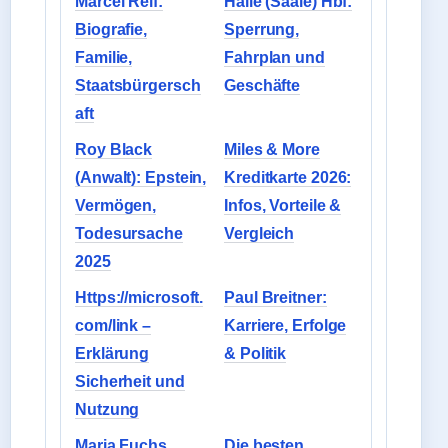
Marcel Reif:
Halle (Saale) Hbf:
Biografie,
Sperrung,
Familie,
Fahrplan und
Staatsbürgersch
Geschäfte
aft
Roy Black
Miles & More
(Anwalt): Epstein,
Kreditkarte 2026:
Vermögen,
Infos, Vorteile &
Todesursache
Vergleich
2025
Https://microsoft.
Paul Breitner:
com/link –
Karriere, Erfolge
Erklärung
& Politik
Sicherheit und
Nutzung
Maria Fuchs
Die besten