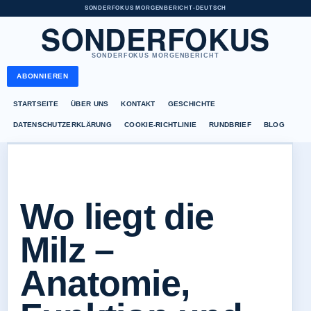
SONDERFOKUS MORGENBERICHT
•
DEUTSCH
SONDERFOKUS
SONDERFOKUS MORGENBERICHT
ABONNIEREN
STARTSEITE
ÜBER UNS
KONTAKT
GESCHICHTE
DATENSCHUTZERKLÄRUNG
COOKIE-RICHTLINIE
RUNDBRIEF
BLOG
Wo liegt die
Milz –
Anatomie,