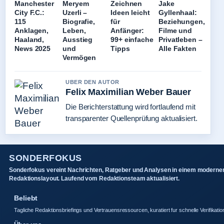
Manchester
Meryem
Zeichnen
Jake
City F.C.:
Uzerli –
Ideen leicht
Gyllenhaal:
115
Biografie,
für
Beziehungen,
Anklagen,
Leben,
Anfänger:
Filme und
Haaland,
Ausstieg
99+ einfache
Privatleben –
News 2025
und
Tipps
Alle Fakten
Vermögen
UBER DEN AUTOR
Felix Maximilian Weber Bauer
Die Berichterstattung wird fortlaufend mit
transparenter Quellenprüfung aktualisiert.
SONDERFOKUS
Sonderfokus vereint Nachrichten, Ratgeber und Analysen in einem moderne
Redaktionslayout. Laufend vom Redaktionsteam aktualisiert.
Beliebt
Tagliche Redaktionsbriefings und Vertrauensressourcen, kuratiert fur schnelle Verifikatio