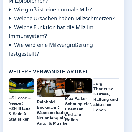
Milzproblemen?
Wie groß ist eine normale Milz?
Welche Ursachen haben Milzschmerzen?
Welche Funktion hat die Milz im
Immunsystem?
Wie wird eine Milzvergrößerung
festgestellt?
WEITERE VERWANDTE ARTIKEL
Jörg
Thadeusz:
Karriere,
US Lecce –
Max Parker –
Haltung und
Reinhold
Neapel:
Schauspieler,
aktuelles
Beckmann:
H2H-Bilanz
Ehemann
Leben
Wasserschaden,
& Serie A
und alle
Neuanfang als
Statistiken
Rollen
Autor & Musiker