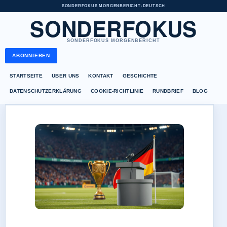
SONDERFOKUS MORGENBERICHT
•
DEUTSCH
SONDERFOKUS
SONDERFOKUS MORGENBERICHT
ABONNIEREN
STARTSEITE
ÜBER UNS
KONTAKT
GESCHICHTE
DATENSCHUTZERKLÄRUNG
COOKIE-RICHTLINIE
RUNDBRIEF
BLOG