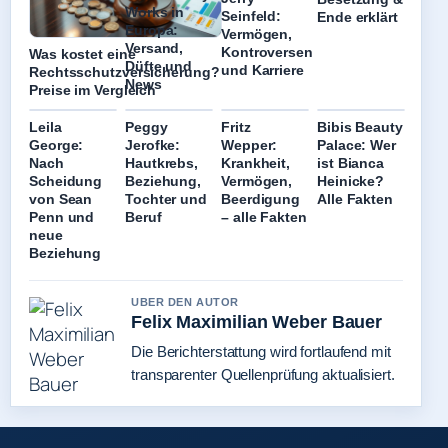
Works in
Seinfeld:
Ende erklärt
Europa:
Vermögen,
Versand,
Kontroversen
Was kostet eine
Düfte und
und Karriere
Rechtsschutzversicherung?
News
Preise im Vergleich
Leila
Peggy
Fritz
Bibis Beauty
George:
Jerofke:
Wepper:
Palace: Wer
Nach
Hautkrebs,
Krankheit,
ist Bianca
Scheidung
Beziehung,
Vermögen,
Heinicke?
von Sean
Tochter und
Beerdigung
Alle Fakten
Penn und
Beruf
– alle Fakten
neue
Beziehung
UBER DEN AUTOR
Felix Maximilian Weber Bauer
Die Berichterstattung wird fortlaufend mit
transparenter Quellenprüfung aktualisiert.