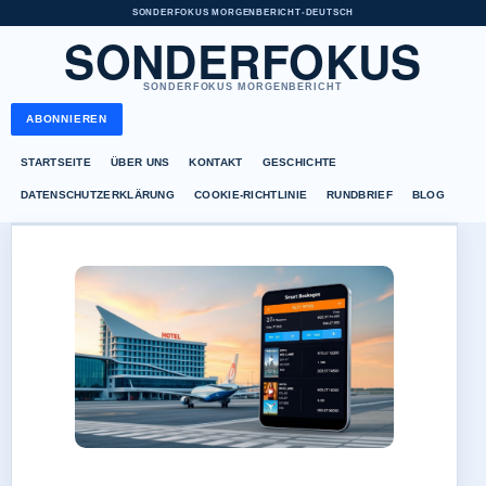
SONDERFOKUS MORGENBERICHT
•
DEUTSCH
SONDERFOKUS
SONDERFOKUS MORGENBERICHT
ABONNIEREN
STARTSEITE
ÜBER UNS
KONTAKT
GESCHICHTE
DATENSCHUTZERKLÄRUNG
COOKIE-RICHTLINIE
RUNDBRIEF
BLOG