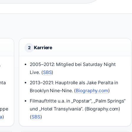
Karriere
2
,
2005–2012: Mitglied bei Saturday Night
Live. (
SBS
)
nta
2013–2021: Hauptrolle als Jake Peralta in
Brooklyn Nine-Nine. (
Biography.com
)
Filmauftritte u.a. in „Popstar“, „Palm Springs“
uppe
und „Hotel Transylvania“. (Biography.com)
ca
)
(
SBS
)