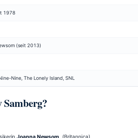
st 1978
ewsom (seit 2013)
Nine-Nine, The Lonely Island, SNL
dy Samberg?
sikerin
Joanna Newsom
. (Britannica)