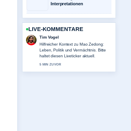
Interpretationen
LIVE-KOMMENTARE
Mila Kruger
Die Berichterstattung zu Marie Bäumer
heute: Leben, Karriere und aktuelle...
wirkt solide und sehr gut
nachvollziehbar.
7 MIN ZUVOR