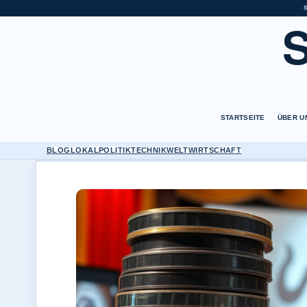
STARTSEITE
ÜBER U
BLOG
LOKAL
POLITIK
TECHNIK
WELT
WIRTSCHAFT