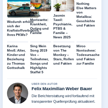
Nothing
Else Matters
von
Alanis
Jasmin
Metallica:
Morissette:
Tawil:
Geschichte
Wodurch erhöht
Krankheit,
Psychiatrie,
und Fakten
sich der
Outing und
PTBS &
Kraftstoffverbrauch
Familie
Familie –
Ihres PKWs?
News 2025
Karina
Sing Mein
Besetzung
Mirco
Mroß: Alter,
Song 2019
von The
Nontschew:
Kinder und
Vox –
Monkey –
Todesursache
Beziehung
Teilnehmer,
Stars, Rollen
und Fakten
zu Thomas
Songs und
und Fakten
zur Familie
Gottschalk
Highlights
Staffel 5
UBER DEN AUTOR
Felix Maximilian Weber Bauer
Die Berichterstattung wird fortlaufend mit
transparenter Quellenprüfung aktualisiert.