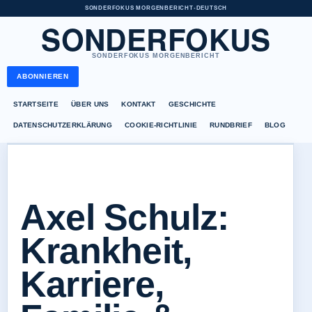
SONDERFOKUS MORGENBERICHT
•
DEUTSCH
SONDERFOKUS
SONDERFOKUS MORGENBERICHT
ABONNIEREN
STARTSEITE
ÜBER UNS
KONTAKT
GESCHICHTE
DATENSCHUTZERKLÄRUNG
COOKIE-RICHTLINIE
RUNDBRIEF
BLOG
Axel Schulz:
Krankheit,
Karriere,