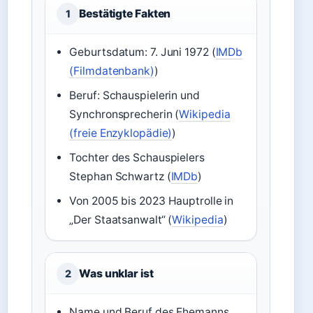
Bestätigte Fakten
1
Geburtsdatum: 7. Juni 1972 (
IMDb
(Filmdatenbank)
)
Beruf: Schauspielerin und
Synchronsprecherin (
Wikipedia
(freie Enzyklopädie)
)
Tochter des Schauspielers
Stephan Schwartz (
IMDb
)
Von 2005 bis 2023 Hauptrolle in
„Der Staatsanwalt“ (
Wikipedia
)
Was unklar ist
2
Name und Beruf des Ehemanns