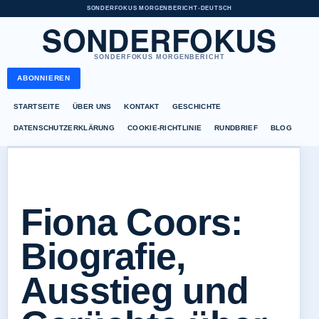
SONDERFOKUS MORGENBERICHT
•
DEUTSCH
SONDERFOKUS
SONDERFOKUS MORGENBERICHT
ABONNIEREN
STARTSEITE
ÜBER UNS
KONTAKT
GESCHICHTE
DATENSCHUTZERKLÄRUNG
COOKIE-RICHTLINIE
RUNDBRIEF
BLOG
Fiona Coors:
Biografie,
Ausstieg und