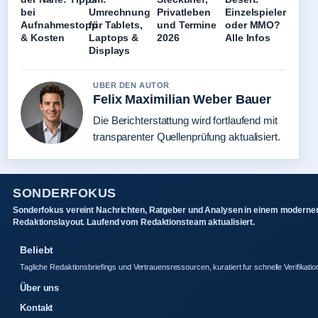
bei
Umrechnung
Privatleben
Einzelspieler
Aufnahmestopp
für Tablets,
und Termine
oder MMO?
& Kosten
Laptops &
2026
Alle Infos
Displays
UBER DEN AUTOR
Felix Maximilian Weber Bauer
Die Berichterstattung wird fortlaufend mit
transparenter Quellenprüfung aktualisiert.
SONDERFOKUS
Sonderfokus vereint Nachrichten, Ratgeber und Analysen in einem moderne
Redaktionslayout. Laufend vom Redaktionsteam aktualisiert.
Beliebt
Tagliche Redaktionsbriefings und Vertrauensressourcen, kuratiert fur schnelle Verifikatio
Über uns
Kontakt