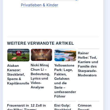
Privatleben & Kinder
WEITERE VERWANDTE ARTIKEL
Rainer
Holbe: Tod,
Karriere und
Nicki Minaj
Yellowstone
Atakan
Familie des
Chun Li –
Park: Lage,
Karazor:
Starparade-
Bedeutung,
Fakten,
Steckbrief,
Moderators
Lyrics und
Gefahren
Sperre &
Video-
und die
Kapitänsrolle
Analyse
Serie –
umfassender
Führer
Frauenarzt in
12 Zoll in
Eisi Gulp:
Crimson
der Nähe: Tipps
cm:
Steckbrief,
Desert: