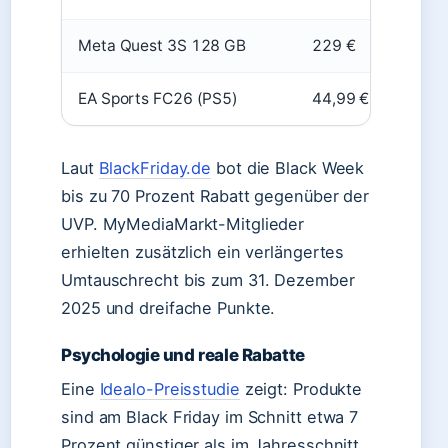
Meta Quest 3S 128 GB
229 €
32
EA Sports FC26 (PS5)
44,99 €
79
Laut
BlackFriday.de
bot die Black Week
bis zu 70 Prozent Rabatt gegenüber der
UVP. MyMediaMarkt-Mitglieder
erhielten zusätzlich ein verlängertes
Umtauschrecht bis zum 31. Dezember
2025 und dreifache Punkte.
Psychologie und reale Rabatte
Eine
Idealo-Preisstudie
zeigt: Produkte
sind am Black Friday im Schnitt etwa 7
Prozent günstiger als im Jahresschnitt.