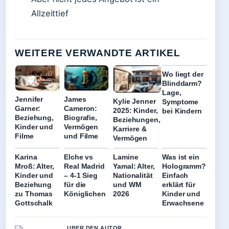
Allzeittief
WEITERE VERWANDTE ARTIKEL
Wo liegt der
Blinddarm?
Lage,
Jennifer
James
Kylie Jenner
Symptome
Garner:
Cameron:
2025: Kinder,
bei Kindern
Beziehung,
Biografie,
Beziehungen,
Kinder und
Vermögen
Karriere &
Filme
und Filme
Vermögen
Karina
Elche vs
Lamine
Was ist ein
Mroß: Alter,
Real Madrid
Yamal: Alter,
Hologramm?
Kinder und
– 4-1 Sieg
Nationalität
Einfach
Beziehung
für die
und WM
erklärt für
zu Thomas
Königlichen
2026
Kinder und
Gottschalk
Erwachsene
UBER DEN AUTOR