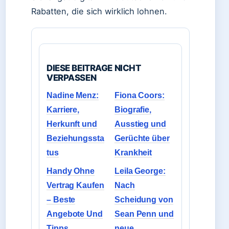
Rabatten, die sich wirklich lohnen.
DIESE BEITRAGE NICHT
VERPASSEN
Nadine Menz:
Fiona Coors:
Karriere,
Biografie,
Herkunft und
Ausstieg und
Beziehungssta
Gerüchte über
tus
Krankheit
Handy Ohne
Leila George:
Vertrag Kaufen
Nach
– Beste
Scheidung von
Angebote Und
Sean Penn und
Tipps
neue