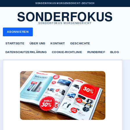
SONDERFOKUS MORGENBERICHT
•
DEUTSCH
SONDERFOKUS
SONDERFOKUS MORGENBERICHT
ABONNIEREN
STARTSEITE
ÜBER UNS
KONTAKT
GESCHICHTE
DATENSCHUTZERKLÄRUNG
COOKIE-RICHTLINIE
RUNDBRIEF
BLOG