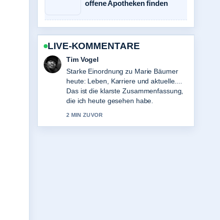
offene Apotheken finden
LIVE-KOMMENTARE
Mila Kruger
Verfolge Tower Bridge: Geschichte,
Eintritt und Besichtigungstipps genau –
schaetze den ausgewogenen Ton hier.
4 MIN ZUVOR