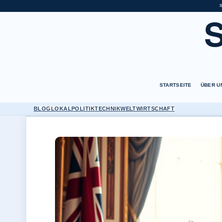
STARTSEITE
ÜBER U
BLOG
LOKAL
POLITIK
TECHNIK
WELT
WIRTSCHAFT