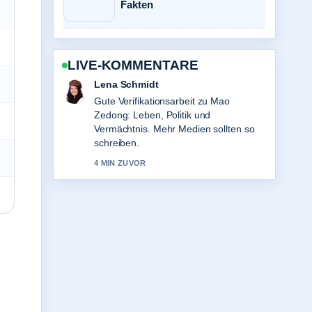
Fakten
LIVE-KOMMENTARE
Felix Meyer
Starke Einordnung zu Kristen Stewart:
Biografie, Ehe, Gesundheit und
Karriere. Das ist die klarste
Zusammenfassung, die ich heute
gesehen habe.
6 MIN ZUVOR