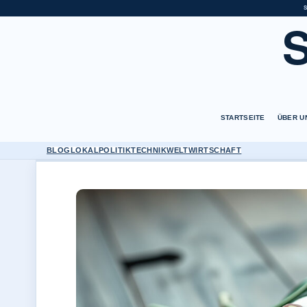
STARTSEITE
ÜBER U
BLOG
LOKAL
POLITIK
TECHNIK
WELT
WIRTSCHAFT