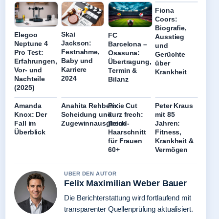
Fiona
Coors:
Biografie,
Skai
Elegoo
FC
Ausstieg
Jackson:
Neptune 4
Barcelona –
und
Festnahme,
Pro Test:
Osasuna:
Gerüchte
Baby und
Erfahrungen,
Übertragung,
über
Karriere
Vor- und
Termin &
Krankheit
2024
Nachteile
Bilanz
(2025)
Amanda
Anahita Rehbein:
Pixie Cut
Peter Kraus
Knox: Der
Scheidung und
kurz frech:
mit 85
Fall im
Zugewinnausgleich
Trend-
Jahren:
Überblick
Haarschnitt
Fitness,
für Frauen
Krankheit &
60+
Vermögen
UBER DEN AUTOR
Felix Maximilian Weber Bauer
Die Berichterstattung wird fortlaufend mit
transparenter Quellenprüfung aktualisiert.