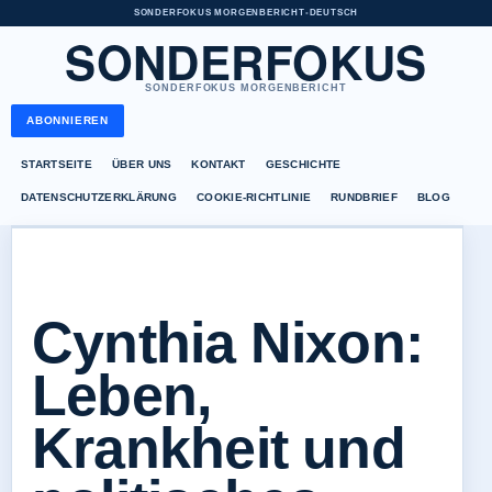
SONDERFOKUS MORGENBERICHT
•
DEUTSCH
SONDERFOKUS
SONDERFOKUS MORGENBERICHT
ABONNIEREN
STARTSEITE
ÜBER UNS
KONTAKT
GESCHICHTE
DATENSCHUTZERKLÄRUNG
COOKIE-RICHTLINIE
RUNDBRIEF
BLOG
Cynthia Nixon:
Leben,
Krankheit und